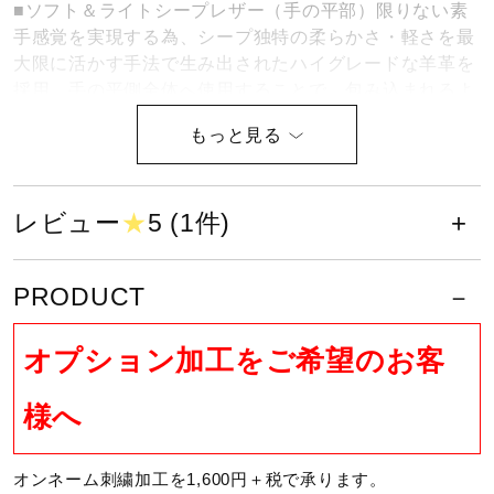
■ソフト＆ライトシープレザー（手の平部）限りない素
手感覚を実現する為、シープ独特の柔らかさ・軽さを最
大限に活かす手法で生み出されたハイグレードな羊革を
採用。手の平側全体へ使用することで、包み込まれるよ
うな装着性を実現しました。
■サムディープカット構造（親指部）
手の平側の羊革を親指股から手甲側へ延伸させること
レビュー
★
5 (1件)
で、さらなる一体感を与えます。
■昇華リストベルト採用（手首部）
PRODUCT
オプション加工をご希望のお客
握り込む際の皮膚の変形挙動に合わ
せた手甲のカッティングを再現。グ
様へ
リップ時のストレスを緩和し、限り
なく素手感覚へ近づける
オンネーム刺繍加工を1,600円＋税で承ります。