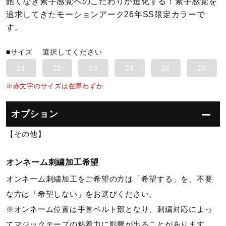
飽くなき素手感覚へのこだわりが進化する！素手感覚を
追求してきたモーションアーク26年SS限定カラーで
陸上競技
す。
■サイズ
選択してください
卓球
21
22
23
24
25
26
※赤文字のサイズは在庫わずか
ソフトボール
オプション
柔道
【その他】
オンネーム刺繍加工希望
ウィンタースポーツ
オンネーム刺繍加工をご希望の方は「希望する」を、不要
な方は「希望しない」をお選びください。
ワーキング
※オンネーム位置は手首ベルト部となり、刺繍対応によっ
てマジックテープの粘着力に影響が出ることがあります。