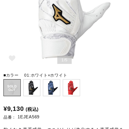
野球
ゴルフ
スイム
1/5
■カラー
01:ホワイト×ホワイト
バレーボール
テニス／ソフトテニス
¥9,130
(税込)
1EJEA569
品番：
バドミントン