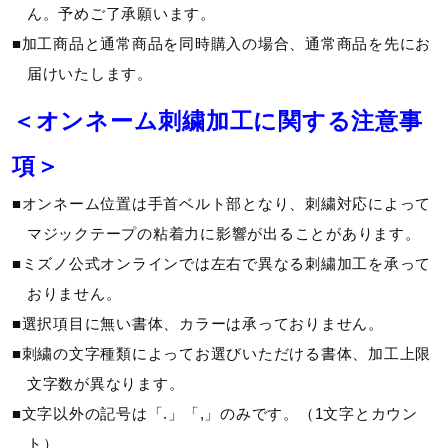
ん。予めご了承願います。
■加工商品と通常商品を同時購入の場合、通常商品を先にお
届けいたします。
手袋のサイズは、手囲いの長さが目安となります。
＜オンネーム刺繍加工に関する注意事
手囲いとは、親指の第一関節とほぼ同位置にある生命線の始
点と、小指の付け根と手首を結んだ線の、手首から3分の1
項＞
の距離を結んだ手の平の周りの長さです。
■オンネーム位置は手首ベルト部となり、刺繍対応によって
カラー
マジックテープの粘着力に影響が出ることがあります。
■ミズノ公式オンラインでは左右で異なる刺繍加工を承って
01：ホワイト×ホワイト
おりません。
09：ブラック×ブラック
■選択項目に無い書体、カラーは承っておりません。
14：ネイビー×ネイビー
■刺繍の文字種類によってお選びいただける書体、加工上限
62：レッド×レッド
文字数が異なります。
■文字以外の記号は「.」「,」のみです。（1文字とカウン
素材
ト）