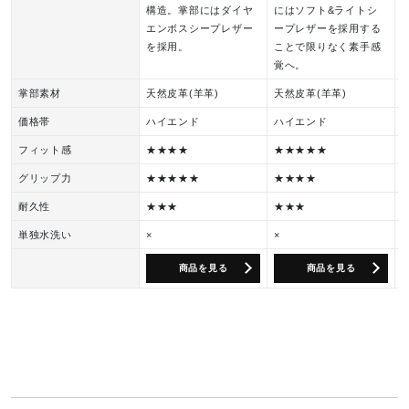
構造。掌部にはダイヤ
にはソフト&ライトシ
エンボスシープレザー
ープレザーを採用する
を採用。
ことで限りなく素手感
覚へ。
掌部素材
天然皮革(羊革)
天然皮革(羊革)
価格帯
ハイエンド
ハイエンド
フィット感
★★★★
★★★★★
グリップ力
★★★★★
★★★★
耐久性
★★★
★★★
単独水洗い
×
×
商品を見る
商品を見る