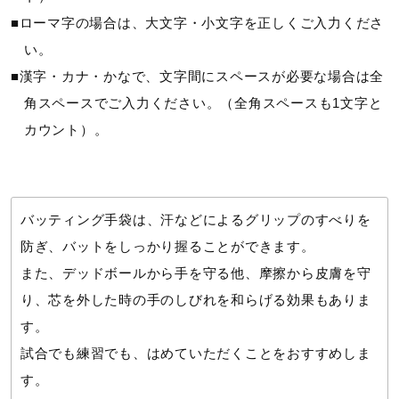
■ローマ字の場合は、大文字・小文字を正しくご入力くださ
平側素材：羊革
甲側素材：合成皮革、合成繊維
い。
■漢字・カナ・かなで、文字間にスペースが必要な場合は全
原産国
角スペースでご入力ください。（全角スペースも1文字と
カウント）。
インドネシア製
用途
バッティング手袋は、汗などによるグリップのすべりを
バッティング用
防ぎ、バットをしっかり握ることができます。
また、デッドボールから手を守る他、摩擦から皮膚を守
発売シーズン
り、芯を外した時の手のしびれを和らげる効果もありま
す。
2026年春夏
試合でも練習でも、はめていただくことをおすすめしま
す。