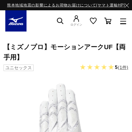
熊本地域地震の影響によるお荷物お届けについて(ヤマト運輸HP)
ログイン
スニーカー
【ミズノプロ】モーションアークUF【両
手用】
ライフスタイルウエア
★★★★★
5
(1件)
ユニセックス
ランニング
サッカー／フットサル
トレーニング