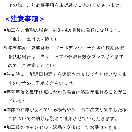
グリップ時に生じる指のねじれに添
「その他」より必要事項を選択及びご入力くださいませ。
うように、指部のパターンを左右非
対称に設計。さらに立体的に縫製す
＜注意事項＞
ることで、スムーズな可動を実現
■加工をご希望の場合、約3～4週間後の発送になります。
（但し、土日祝を除く）
サイズ
※年末年始・夏季休暇・ゴールデンウィーク等の長期休暇
を挟む場合は、当ショップの休暇日数がプラスされます
21～26cm
ので、ご注意ください。
■注文時に「配達日指定」を選択されましても無効となりま
すので予めご了承くださいませ。
■年末年始と夏季休暇にかかる場合は納期が遅れることがご
ざいます。
■本体の在庫が切れている場合や加工のご注文が集中した場
合についての納期は別途ご連絡させていただきます。
■加工後のキャンセル・返品・交換は一切お受けできませ