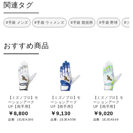
関連タグ
#手袋 メンズ
#手袋 ウィメンズ
#手袋 競技用
#手袋 野球
#ソ
おすすめ商品
【ミズノプロ】モ
【ミズノプロ】モ
【ミズノプロ】モ
ーションアーク
ーションアーク
ーションアーク
UF【両手用】
UF【両手用】
UF【両手用】
￥8,800
￥9,130
￥9,020
品番:
1EJEA260
品番:
1EJEA558
品番:
1EJEA549