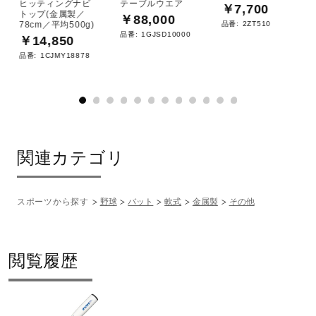
ヒッティングナビ
テーブルウエア
￥7,700
トップ(金属製／
￥88,000
品番:
2ZT510
78cm／平均500g)
品番:
1GJSD10000
￥14,850
品番:
1CJMY18878
関連カテゴリ
スポーツから探す
野球
バット
軟式
金属製
その他
閲覧履歴