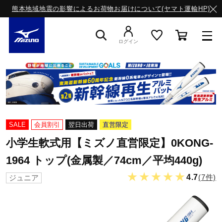
熊本地域地震の影響によるお荷物お届けについて(ヤマト運輸HP)
ログイン
スニーカー
ライフスタイルウエア
SALE
会員割引
翌日出荷
直営限定
小学生軟式用【ミズノ直営限定】0KONG-
ランニング
1964 トップ(金属製／74cm／平均440g)
★★★★★
4.7
(7件)
ジュニア
サッカー／フットサル
トレーニング