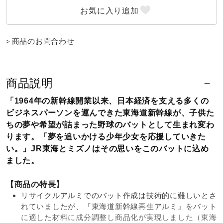
ウォーキングシューズ
商品のお問合わせ
ライフスタイルグッズ
商品説明
インナー
「1964年の新幹線開業以来、日本経済を支える多くの
ビジネスパーソンを運んできた東海道新幹線が、子供た
ちの夢や希望が詰まった野球のバットとして生まれ変わ
寝具／ミズノスリープ
ります。「夢を追いかける少年少女を応援していきた
い。」JR東海とミズノはその思いをこのバットに込め
ました。
アウトドア／レイン
【商品の特長】
リサイクルアルミでのバット作成は技術的に難しいとさ
サポーター
れていましたが、『東海道新幹線再生アルミ』をバット
に適した材料に成分調整し商品化が実現しました（東海