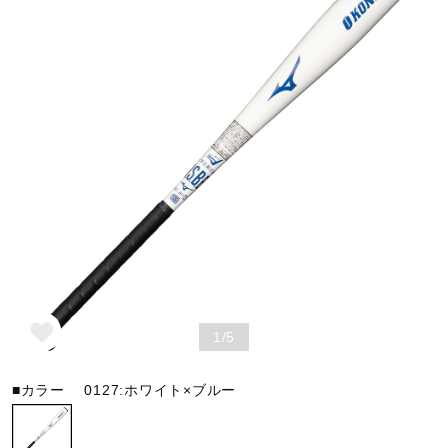
野球
ゴルフ
スイム
バレーボール
1/5
テニス／ソフトテニス
■カラー
0127:ホワイト×ブルー
バドミントン