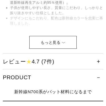
道新幹線再生アルミ約95％使用）。
健康／エクササイズ
子供が使用しやすい長さ、質量にこだわり、しっかりと
振り抜きやすい仕様としました。
デザインにもこだわり、配色は新幹線カラーを忠実に再
ジュニア／キッズ
現しました。
メディカル
ミズノ直営店限定モデル
コラボ／ライセンス
レビュー
★
4.7 (7件)
バットのバランスが先端。トップバ
ランス（ロングヒッター向き）
セール
PRODUCT
サイズ
その他
新幹線N700系がバット材料になるまで
長さ／74cm
最大径／平均Φ64mm