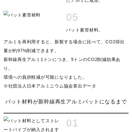
たアルミに成形。
があります。
05
バランス
バット素管材料。
トップバランス（ロングヒッター向き）
アルミを再利用すると、新製する場合に比べて、CO2排出
量が約97%削減できます。
グリップテープ
新幹線再生アルミ1トンにつき、9トンのCO2削減効果あ
2ZT210
り。
環境への負担軽減が可能になりました。
発売シーズン
※社団法人日本アルミニウム協会算出データ
2024年秋冬
バット材料が新幹線再生アルミバットになるまで
01