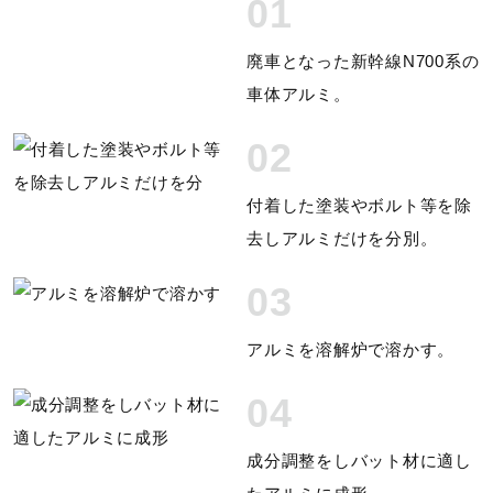
01
サポート
カラー
廃車となった新幹線N700系の
直営店一覧
車体アルミ。
0127：ホワイト×ブルー
02
素材
取扱店一覧
付着した塗装やボルト等を除
東海道新幹線再生アルミ
去しアルミだけを分別。
原産国
03
日本製
アルミを溶解炉で溶かす。
質量
04
平均440g
成分調整をしバット材に適し
※質量には公差を設定しておりますので表示とは異なる場合