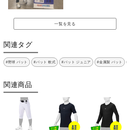
一覧を見る
関連タグ
#野球 バット
#バット 軟式
#バット ジュニア
#金属製 バット
関連商品
直営
直営
限定
限定