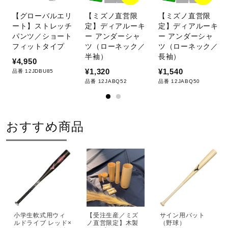
【グローバルエリ
【ミズノ直営限
【ミズノ直営限
ート】ストレッチ
定】ディアルーキ
定】ディアルーキ
パンツ／ショート
ー アンダーシャ
ー アンダーシャ
フィットタイプ
ツ（ローネック／
ツ（ローネック／
半袖）
長袖）
¥4,950
¥1,320
¥1,540
品番 12JDBU85
品番 12JABQ52
品番 12JABQ50
おすすめ商品
小学生軟式用ウィ
【受注生産／ミズ
サイン用バット
ルドライブ レッド×
ノ直営限定】木製
（野球）