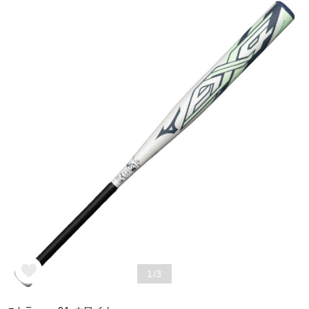
野球
ゴルフ
スイム
バレーボール
テニス／ソフトテニス
1/3
バドミントン