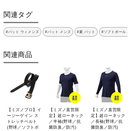
関連タグ
#バット ウィメンズ
#バット メンズ
#夏 バット
#ソフトボール 
関連商品
直営
直営
限定
限定
【ミズノプロ】イ
【ミズノ直営限
【ミズノ直営限
ージーゲイン ス
定】超ローネック
定】超ローネック
トレッチベルト
／半袖(野球／抗
／長袖(野球／抗
(野球／ソフトボ
菌防臭／防汚)
菌防臭／防汚)