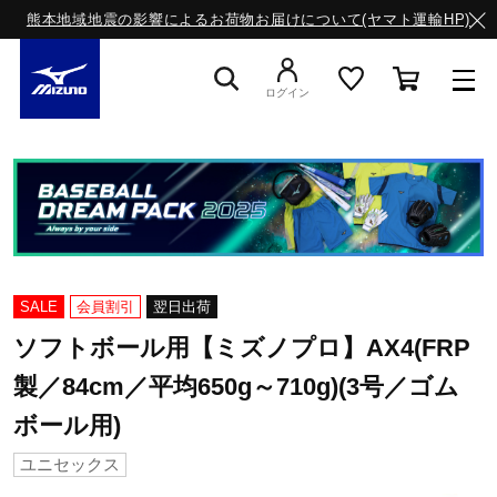
熊本地域地震の影響によるお荷物お届けについて(ヤマト運輸HP)
ログイン
スニーカー
ライフスタイルウエア
SALE
会員割引
翌日出荷
ランニング
ソフトボール用【ミズノプロ】AX4(FRP
製／84cm／平均650g～710g)(3号／ゴム
サッカー／フットサル
ボール用)
ユニセックス
トレーニング