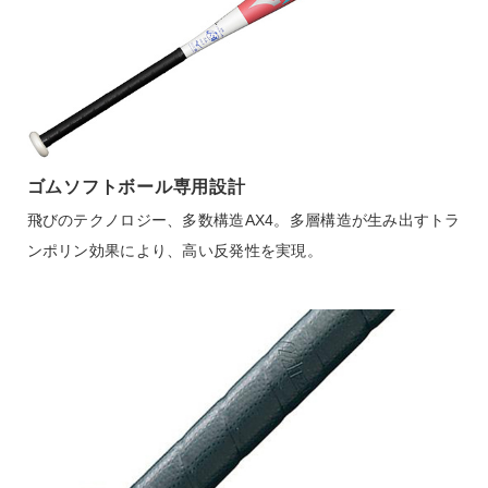
サポート
01：ホワイト
0135：ホワイト×グリーン
0133：ホワイト×ミントグリーン
直営店一覧
素材
取扱店一覧
ゴムソフトボール専用設計
カーボン＋グラス
飛びのテクノロジー、多数構造AX4。多層構造が生み出すトラ
ンポリン効果により、高い反発性を実現。
原産国
中国製
質量
01）平均650g
0135）平均680g