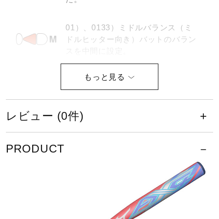
健康／エクササイズ
01）、0133）ミドルバランス（ミ
ドルヒッター向き）バットのバラン
ジュニア／キッズ
スを中間に設定。
0135）バットのバランスが先端。
メディカル
トップバランス（ロングヒッター向
き）
レビュー (0件)
コラボ／ライセンス
サイズ
PRODUCT
セール
長さ／84cm
最大径／平均Φ57mm
その他
カラー