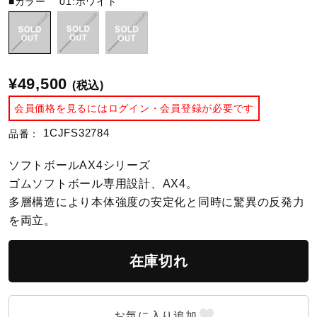
■カラー
01:ホワイト
陸上競技
¥49,500
卓球
(税込)
会員価格を見るにはログイン・会員登録が必要です
1CJFS32784
品番：
ソフトボール
ソフトボールAX4シリーズ
ゴムソフトボール専用設計、AX4。
柔道
多層構造により本体強度の安定化と同時に驚異の反発力
を両立。
ウィンタースポーツ
在庫切れ
ワーキング