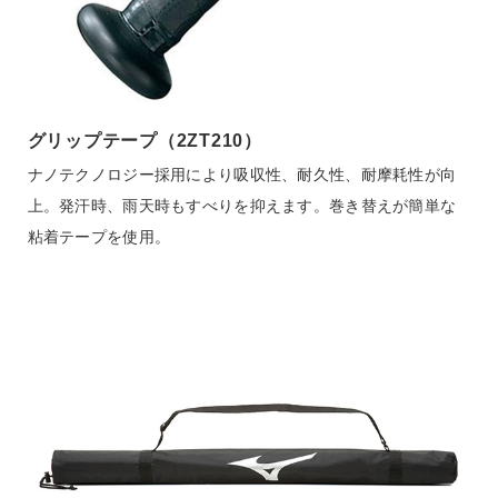
0133）平均710g
質量には公差を設定しておりますので表示とは異なる場合が
あります。
グリップ
グリップテープ（2ZT210）
ナノテクノロジー採用により吸収性、耐久性、耐摩耗性が向
2ZT210
上。発汗時、雨天時もすべりを抑えます。巻き替えが簡単な
粘着テープを使用。
バランス
01）、0133）
ミドルバランス（ミドルヒッター向き）
バットのバランスを中間に設定。ロングヒットもねらえる。
中距離打者向けのバットです。
0135）トップバランス（ロングヒッター向き）
バットのバランスを先端におき、ボールに負けないヘッドの
効いたスイングを可能にします。