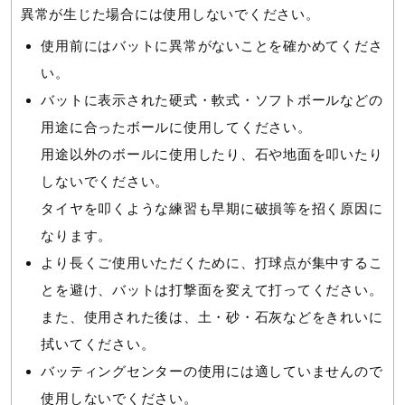
サポート
異常が生じた場合には使用しないでください。
カーボン＋グラス＋ミズノレガシーPUフォーム
使用前にはバットに異常がないことを確かめてくださ
い。
直営店一覧
原産国
バットに表示された硬式・軟式・ソフトボールなどの
用途に合ったボールに使用してください。
中国製
取扱店一覧
用途以外のボールに使用したり、石や地面を叩いたり
しないでください。
質量
タイヤを叩くような練習も早期に破損等を招く原因に
平均570g
なります。
※質量には公差を設定しておりますので表示とは異なる場合
より長くご使用いただくために、打球点が集中するこ
があります。
とを避け、バットは打撃面を変えて打ってください。
また、使用された後は、土・砂・石灰などをきれいに
グリップ
拭いてください。
バッティングセンターの使用には適していませんので
1CJYT13300
使用しないでください。