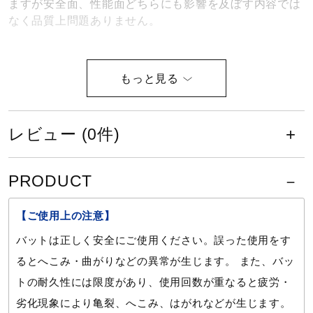
ますが安全面、性能面どちらにも影響を及ぼす内容では
健康／エクササイズ
なく品質上問題ありません。
ジュニア／キッズ
バットのバランスが先端。トップバ
ランス（ロングヒッター向き）
メディカル
レビュー (0件)
サイズ
コラボ／ライセンス
長さ／80cm
PRODUCT
最大径／平均Φ69mm
【ご使用上の注意】
セール
カラー
バットは正しく安全にご使用ください。誤った使用をす
るとへこみ・曲がりなどの異常が生じます。 また、バッ
その他
25：ヒスイ
トの耐久性には限度があり、使用回数が重なると疲労・
劣化現象により亀裂、へこみ、はがれなどが生じます。
素材