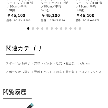
シー トップ(FRP製
シー トップ(FRP製
シー トップ(FRP製
／80cm／平均
／80cm／平均
／78cm／平均
570g)
570g)
560g)
￥45,100
￥45,100
￥45,100
品番:
1CJBY17580
品番:
1CJBY18380
品番:
1CJBYA0178
関連カテゴリ
スポーツから探す
野球
バット
軟式
複合製
レガシー
スポーツから探す
野球
バット
軟式
複合製
ビヨンドマックス
閲覧履歴