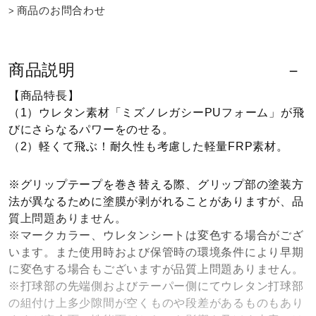
商品のお問合わせ
ウォーキングシューズ
商品説明
ライフスタイルグッズ
【商品特長】
（1）ウレタン素材「ミズノレガシーPUフォーム」が飛
インナー
びにさらなるパワーをのせる。
（2）軽くて飛ぶ！耐久性も考慮した軽量FRP素材。
寝具／ミズノスリープ
※グリップテープを巻き替える際、グリップ部の塗装方
法が異なるために塗膜が剥がれることがありますが、品
質上問題ありません。
アウトドア／レイン
※マークカラー、ウレタンシートは変色する場合がござ
います。また使用時および保管時の環境条件により早期
に変色する場合もございますが品質上問題ありません。
サポーター
※打球部の先端側およびテーパー側にてウレタン打球部
の組付け上多少隙間が空くものや段差があるものもあり