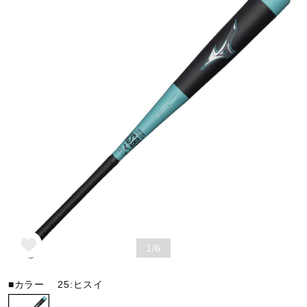
野球
ゴルフ
スイム
バレーボール
テニス／ソフトテニス
1/6
■カラー
25:ヒスイ
バドミントン