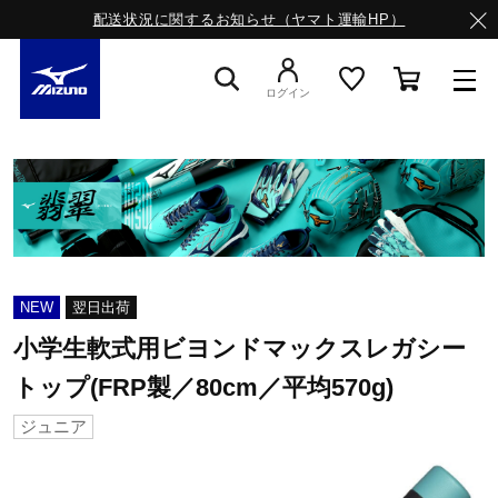
配送状況に関するお知らせ（ヤマト運輸HP）
ログイン
スニーカー
ライフスタイルウエア
NEW
翌日出荷
ランニング
小学生軟式用ビヨンドマックスレガシー
トップ(FRP製／80cm／平均570g)
サッカー／フットサル
ジュニア
トレーニング