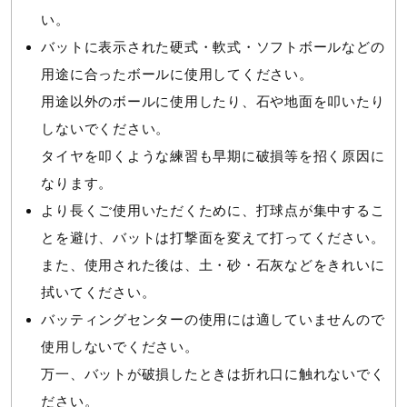
い。
トップバランス（ロングヒッター向き)
バットに表示された硬式・軟式・ソフトボールなどの
発売シーズン
用途に合ったボールに使用してください。
用途以外のボールに使用したり、石や地面を叩いたり
2023年秋冬
しないでください。
タイヤを叩くような練習も早期に破損等を招く原因に
なります。
より長くご使用いただくために、打球点が集中するこ
とを避け、バットは打撃面を変えて打ってください。
また、使用された後は、土・砂・石灰などをきれいに
拭いてください。
バッティングセンターの使用には適していませんので
使用しないでください。
万一、バットが破損したときは折れ口に触れないでく
ださい。