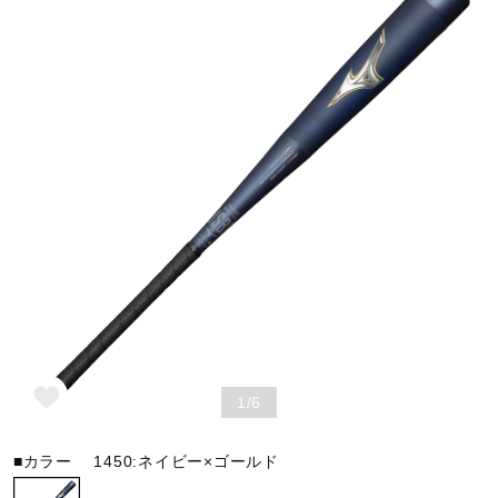
野球
ゴルフ
スイム
バレーボール
テニス／ソフトテニス
1/6
■カラー
1450:ネイビー×ゴールド
バドミントン