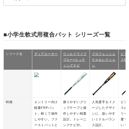
■小学生軟式用複合バット シリーズ一覧
シリーズ名
ディアルーキー
ウィルドライブ
プロフェッショ
ビヨ
ブルー×ヒッテ
ナルセレクショ
スEV
ィングナビ
ン
特徴
エントリー向け
握りやすいグリ
人気選手をイメ
ビヨ
軽量FRPバッ
ップテープと操
ージしたデザイ
スの
ト。軽くて操作
作しやすい軽量
ンに、扱いやす
リー
しやすい。ファ
設計。トレーニ
いミドルバラン
量で
ーストバットと
ングナビ付。
ス設計。
いう