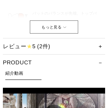
健康／エクササイズ
バットのバランスが先端。トップバ
ランス（ロングヒッター向き）
ジュニア／キッズ
サイズ
メディカル
レビュー
★
5 (2件)
長さ／80cm
最大径／平均Φ69mm
コラボ／ライセンス
PRODUCT
カラー
紹介動画
セール
1450：ネイビー×ゴールド
その他
素材
カーボン＋グラス＋ミズノレガシーPUフォーム