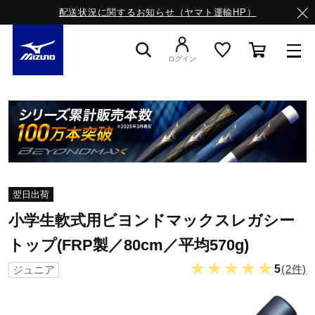
配送状況に関するお知らせ（ヤマト運輸HP）
ログイン
スニーカー
ライフスタイルウエア
翌日出荷
ランニング
小学生軟式用ビヨンドマックスレガシー
トップ(FRP製／80cm／平均570g)
サッカー／フットサル
★★★★★
5
(2件)
ジュニア
トレーニング