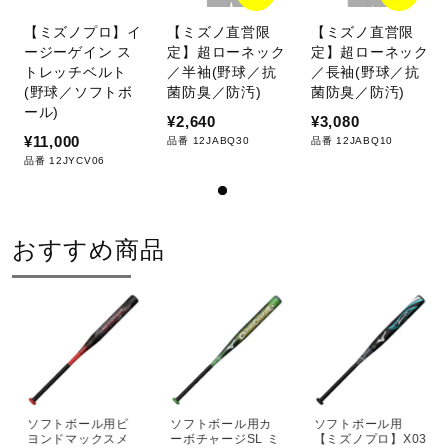
【ミズノプロ】イ
【ミズノ直営限
【ミズノ直営限
ージーゲイン ス
定】超ローネック
定】超ローネック
トレッチベルト
／半袖(野球／抗
／長袖(野球／抗
(野球／ソフトボ
菌防臭／防汚)
菌防臭／防汚)
ール)
¥2,640
¥3,080
¥11,000
品番 12JABQ30
品番 12JABQ10
品番 12JYCV06
おすすめ商品
ソフトボール用ビ
ソフトボール用カ
ソフトボール用
ヨンドマックスメ
ーボチャージSL ミ
【ミズノプロ】X03