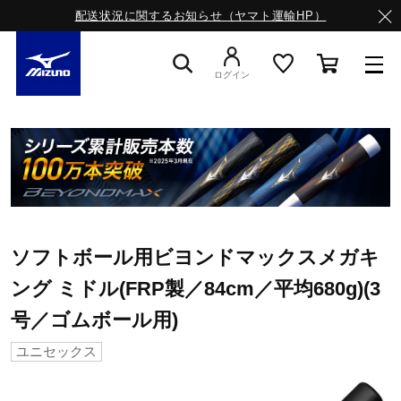
配送状況に関するお知らせ（ヤマト運輸HP）
ログイン
スニーカー
ライフスタイルウエア
ソフトボール用ビヨンドマックスメガキ
ランニング
ング ミドル(FRP製／84cm／平均680g)(3
号／ゴムボール用)
サッカー／フットサル
ユニセックス
トレーニング