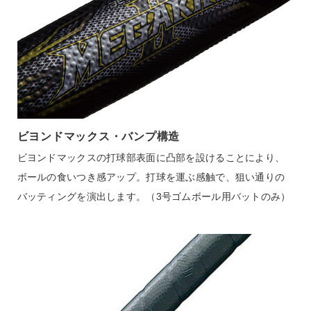
グリップ
2ZT210
バランス
ミドルバランス（ミドルヒッター向き）
ビヨンドマックス・バンプ構造
バットのバランスを中間に設定。ロングヒットもねらえる。
ビヨンドマックスの打球部表面に凸部を設けることにより、
中距離打者向けのバットです。
ボールの食いつき感アップ。打球を運ぶ感触で、狙い通りの
バッティングを演出します。（3号ゴムボール用バットのみ）
発売シーズン
2025年春夏