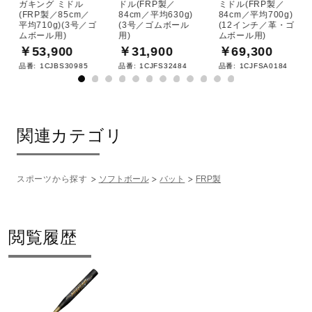
ガキング ミドル
ドル(FRP製／
ミドル(FRP製／
(FRP製／85cm／
84cm／平均630g)
84cm／平均700g)
平均710g)(3号／ゴ
(3号／ゴムボール
(12インチ／革・ゴ
ムボール用)
用)
ムボール用)
￥53,900
￥31,900
￥69,300
品番:
1CJBS30985
品番:
1CJFS32484
品番:
1CJFSA0184
関連カテゴリ
スポーツから探す
ソフトボール
バット
FRP製
閲覧履歴