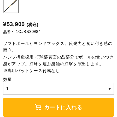
陸上競技
¥53,900
(税込)
卓球
1CJBS30984
品番：
ソフトボールビヨンドマックス。反発力と食い付き感の
両立。
ソフトボール
バンプ構造採用 打球部表面の凸部分でボールの食いつき
感がアップ。打球を運ぶ感触の打撃を演出します。
柔道
※専用バットケース付属なし
数量
ウィンタースポーツ
カートに入れる
ワーキング