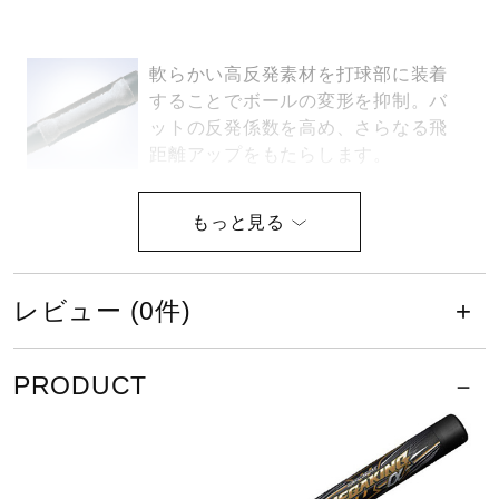
健康／エクササイズ
軟らかい高反発素材を打球部に装着
することでボールの変形を抑制。バ
ジュニア／キッズ
ットの反発係数を高め、さらなる飛
距離アップをもたらします。
メディカル
ミドルバランス（ミドルヒッター向
き）バットのバランスを中間に設
コラボ／ライセンス
定。
レビュー (0件)
セール
サイズ
PRODUCT
長さ／84cm
その他
最大径／平均Φ57mm