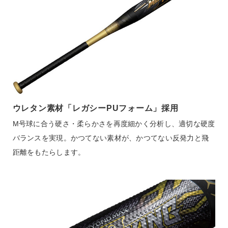
カラー
サポート
0950：ブラック×ゴールド
直営店一覧
素材
取扱店一覧
カーボン＋グラス＋ミズノレガシーPUフォーム
ウレタン素材「レガシーPUフォーム」採用
原産国
M号球に合う硬さ・柔らかさを再度細かく分析し、適切な硬度
中国製
バランスを実現。かつてない素材が、かつてない反発力と飛
距離をもたらします。
質量
平均680g
質量には公差を設定しておりますので表示とは異なる場合が
あります。