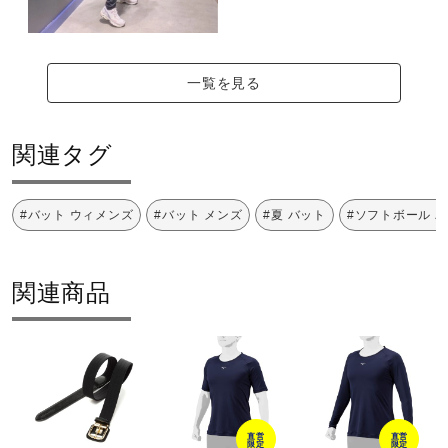
一覧を見る
関連タグ
#バット ウィメンズ
#バット メンズ
#夏 バット
#ソフトボール 
関連商品
直営
直営
限定
限定