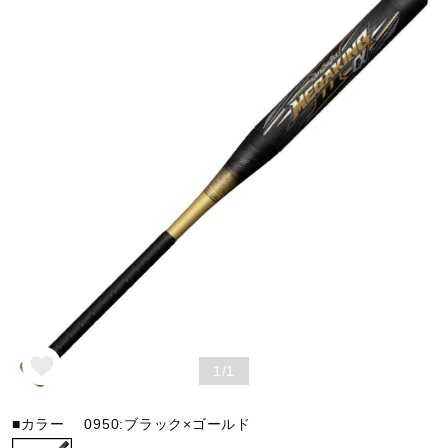
野球
ゴルフ
スイム
バレーボール
テニス／ソフトテニス
1/1
バドミントン
■カラー
0950:ブラック×ゴールド