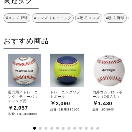
関連タグ
健康／エクササイズ
#メンズ 野球
#メンズ トレーニング
#硬式 メンズ
#硬式 野球
ジュニア／キッズ
おすすめ商品
メディカル
コラボ／ライセンス
セール
硬式用／トレーニ
トレーニングソフ
内外ゴム／ゆうボ
ング ティーバッ
トボール
ール（2個入り）
ティング用
￥2,090
￥1,430
￥2,057
品番:
1BJBS85100
品番:
2ON640
その他
品番:
1BJBH80000