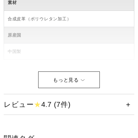
素材
ウォーキングシューズ
合成皮革（ポリウレタン加工）
ライフスタイルグッズ
原産国
中国製
インナー
寝具／ミズノスリープ
アウトドア／レイン
レビュー
★
4.7 (7件)
サポーター