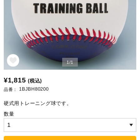
野球
ゴルフ
1/1
スイム
¥1,815
(税込)
バレーボール
1BJBH80200
品番：
硬式用トレーニング球です。
テニス／ソフトテニス
数量
バドミントン