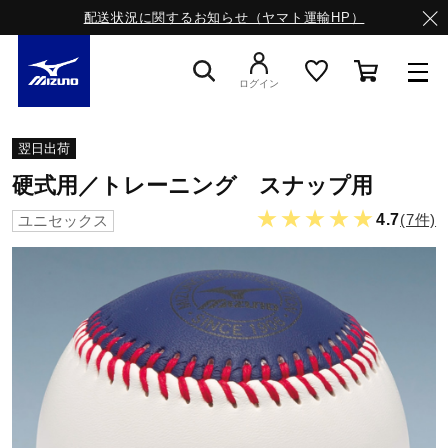
配送状況に関するお知らせ（ヤマト運輸HP）
ログイン
スニーカー
翌日出荷
硬式用／トレーニング スナップ用
ライフスタイルウエア
★★★★★
4.7
(7件)
ユニセックス
ランニング
サッカー／フットサル
トレーニング