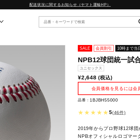
配送状況に関するお知らせ（ヤマト運輸HP）
ー
SALE
会員割引
10時まで当
NPB12球団統一
WP13.2｜特集
ユニセックス
MORELIA LS｜特集
¥2,648
(税込)
W.PROPHECY1｜特集
WP MAGIC MITA｜特集
会員価格を見るには会
WP STRAP｜特集
スペシャルカラーパック｜特集
1BJBH55000
品番：
WP STRAP 2｜特集
★★★★★
5
(46件)
マーガレット・ハウエル｜特集
KICKS & ECHO｜特集
2019年からプロ野球12
NPBオフィシャルロゴマー