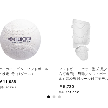
ナイガイ／ゴム・ソフトボール
フットガード パッド型(左足／
／検定1号（1ダース）
右打者用)（野球／ソフトボー
ル）高校野球ルール対応モデ
￥11,088
￥5,720
品番:
2OS541
品番:
1DJLG033