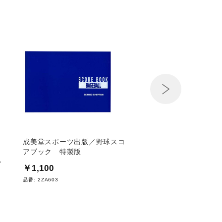
Next
成美堂スポーツ出版／野球スコ
捕手用ニークッション(
アブック 特製版
組)（野球／ソフトボ
ル
￥1,100
￥4,950
品番:
2ZA603
品番:
1DJYL120