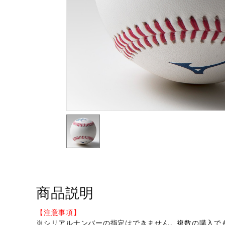
テニス／ソフトテニス
バドミントン
陸上競技
卓球
ソフトボール
柔道
ウィンタースポーツ
ワーキング
ウォーキングシューズ
ライフスタイルグッズ
商品説明
インナー
寝具／ミズノスリープ
【注意事項】
※シリアルナンバーの指定はできません。複数の購入で