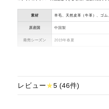
アウトドア／レイン
サポーター
素材
羊毛、天然皮革（牛革）、ゴム
健康／エクササイズ
原産国
中国製
ジュニア／キッズ
メディカル
発売シーズン
2019年春夏
コラボ／ライセンス
セール
その他
レビュー
★
5 (46件)