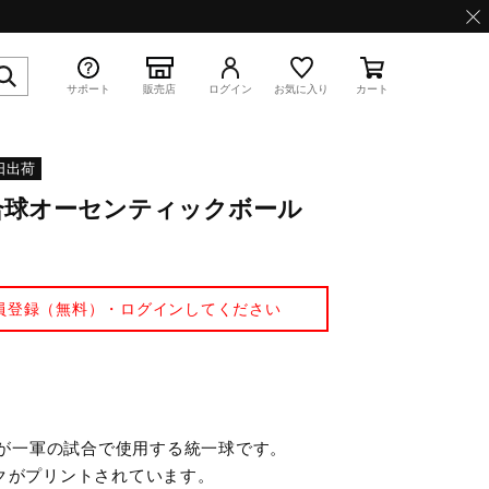
サポート
販売店
ログイン
お気に入り
カート
日出荷
試合球オーセンティックボール
特集
員登録（無料）・ログインしてください
WAVE PROPHECY 13.2
球団が一軍の試合で使用する統一球です。
クがプリントされています。