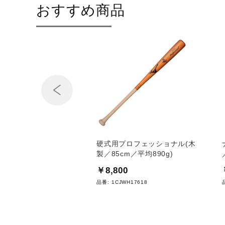
おすすめ商品
Prev
用バット（野球）
硬式用プロフェッショナル(木
製／85cm／平均890g)
0
￥8,800
10
品番:
1CJWH17618