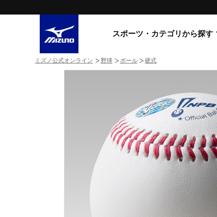
スポーツ・カテゴリから探す
ミズノ公式オンライン
野球
ボール
硬式
スニーカー
スニーカ
ライフスタイルウエア
すべてのシリーズ
ランニング
WAVE PROPHECY
MORELIA LS
サッカー／フットサル
WAVE RIDER
トレーニング
MXR
ゴアテックス
野球
コラボレーション
その他シリーズ
ゴルフ
スイム
スニーカー商品をすべて見る
バレーボール