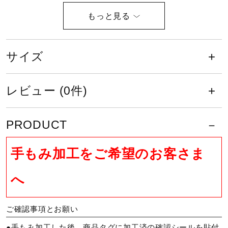
サポート
受球面／背面：天然皮革（牛革）
原産国
直営店一覧
サイズ
ベトナム製
取扱店一覧
レビュー (0件)
ポジション
オールラウンド用
PRODUCT
発売シーズン
手もみ加工をご希望のお客さま
2026年春夏
へ
ご確認事項とお願い
●手もみ加工した後、商品タグに加工済の確認シールを貼付