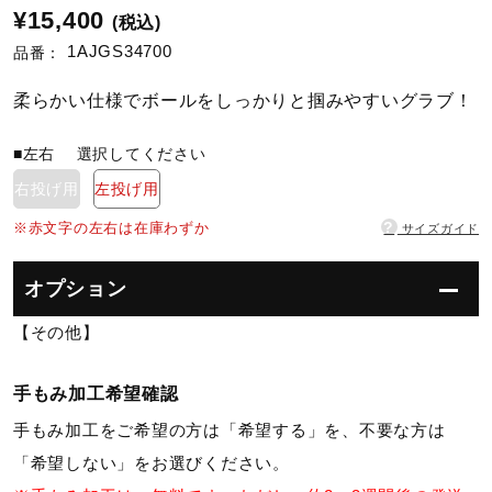
¥15,400
(税込)
1AJGS34700
陸上競技
品番：
柔らかい仕様でボールをしっかりと掴みやすいグラブ！
卓球
■左右
選択してください
右投げ用
左投げ用
ソフトボール
?
※赤文字の左右は在庫わずか
サイズガイド
オプション
柔道
【その他】
ウィンタースポーツ
手もみ加工希望確認
手もみ加工をご希望の方は「希望する」を、不要な方は
ワーキング
「希望しない」をお選びください。