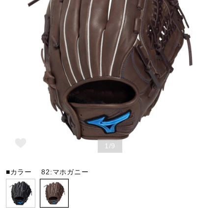
野球
ゴルフ
スイム
バレーボール
1/9
テニス／ソフトテニス
■カラー
82:マホガニー
バドミントン