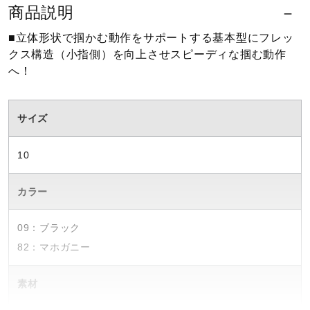
商品説明
健康／エクササイズ
■立体形状で掴かむ動作をサポートする基本型にフレッ
クス構造（小指側）を向上させスピーディな掴む動作
ジュニア／キッズ
へ！
メディカル
サイズ
10
コラボ／ライセンス
カラー
セール
09：ブラック
82：マホガニー
その他
素材