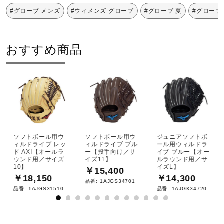
#グローブ メンズ
#ウィメンズ グローブ
#グローブ 夏
#グローブ
おすすめ商品
ソフトボール用ウ
ソフトボール用ウ
ジュニアソフトボ
ィルドライブ レッ
ィルドライブ ブル
ール用ウィルドラ
ド AXI【オールラ
ー【投手向け／サ
イブ ブルー【オー
ウンド用／サイズ
イズ11】
ルラウンド用／サ
10】
イズL】
￥15,400
￥18,150
￥14,300
品番:
1AJGS34701
品番:
1AJGS31510
品番:
1AJGK34720