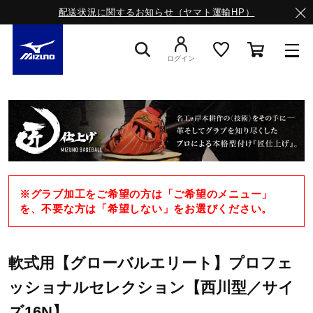
配送状況に関するお知らせ（ヤマト運輸HP）
ログイン
スニーカー
ライフスタイルウエア
※グラブ加工をご希望の方は「ご希望のメニュー」
ランニング
を、不要な方は「希望しない」をお選びください。
サッカー／フットサル
軟式用【グローバルエリート】プロフェ
ッショナルセレクション【西川型／サイ
トレーニング
ズ16N】