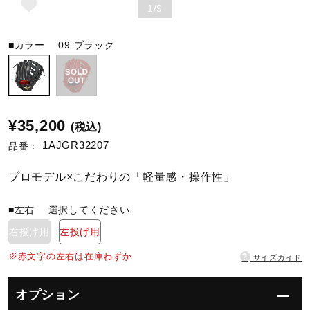
1/9
陸上競技
■カラー
09:ブラック
卓球
¥35,200
(税込)
ソフトボール
1AJGR32207
品番：
プロモデル×こだわりの「軽量感・操作性」
柔道
■左右
選択してください
右投げ用
左投げ用
ウィンタースポーツ
?
※赤文字の左右は在庫わずか
サイズガイド
ワーキング
オプション