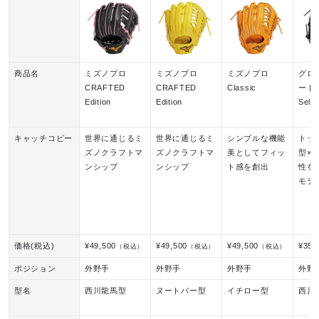
商品名
ミズノプロ
ミズノプロ
ミズノプロ
グロ
CRAFTED
CRAFTED
Classic
ート 
Edition
Edition
Selec
キャッチコピー
世界に通じるミ
世界に通じるミ
シンプルな機能
トッ
ズノクラフトマ
ズノクラフトマ
美としてフィッ
型×
ンシップ
ンシップ
ト感を創出
性を
モデ
価格(税込)
¥49,500
¥49,500
¥49,500
¥35,
（税込）
（税込）
（税込）
ポジション
外野手
外野手
外野手
外野
型名
西川龍馬型
ヌートバー型
イチロー型
西川