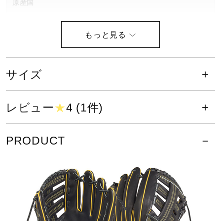
原産国
フィリピン製
ポジション
サイズ
西川型（西川 龍馬）／外野手向け
レビュー
★
4 (1件)
発売シーズン
2025年春夏
PRODUCT