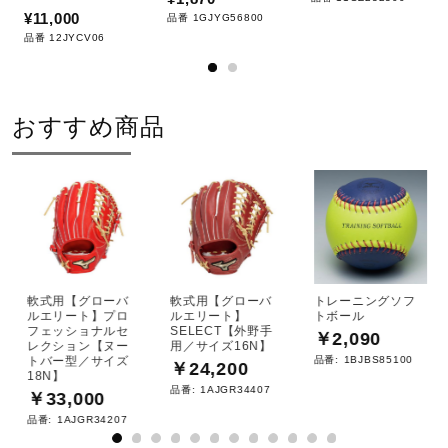
¥11,000
品番 1GJYG56800
品番 12JYCV06
おすすめ商品
軟式用【グローバ
軟式用【グローバ
トレーニングソフ
ルエリート】プロ
ルエリート】
トボール
フェッショナルセ
SELECT【外野手
￥2,090
レクション【ヌー
用／サイズ16N】
品番:
1BJBS85100
トバー型／サイズ
￥24,200
18N】
品番:
1AJGR34407
￥33,000
品番:
1AJGR34207