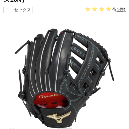
★★★★
4
(1件)
ユニセックス
野球
ゴルフ
スイム
バレーボール
テニス／ソフトテニス
バドミントン