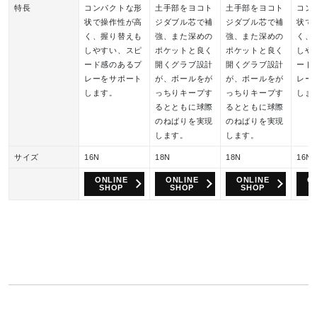
特長
コンパクトな形
土手部をヨコト
土手部をヨコト
コン
状で操作性が高
ジダブル芯で補
ジダブル芯で補
状で
く、握り替えも
強、また深めの
強、また深めの
く、
しやすい、スピ
ポケットと良く
ポケットと良く
しや
ード感のあるプ
開くグラブ設計
開くグラブ設計
ード
レーをサポート
が、ボールをが
が、ボールをが
レー
します。
っちりキープす
っちりキープす
しま
るとともに球際
るとともに球際
のねばりを実現
のねばりを実現
します。
します。
サイズ
16N
18N
18N
16N
ONLINE
ONLINE
ONLINE
O
SHOP
SHOP
SHOP