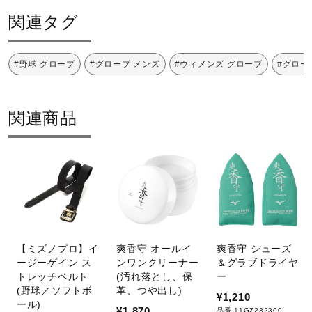
関連タグ
#野球 グローブ
#グローブ メンズ
#ウィメンズ グローブ
#グロー
関連商品
【ミズノプロ】イ
爽香守 オールイ
爽香守 シューズ
ージーゲイン ス
ンワンクリーナー
＆グラブドライヤ
トレッチベルト
(汚れ落とし、保
ー
(野球／ソフトボ
革、つや出し)
¥1,210
ール)
¥1,870
品番 11GZ232300