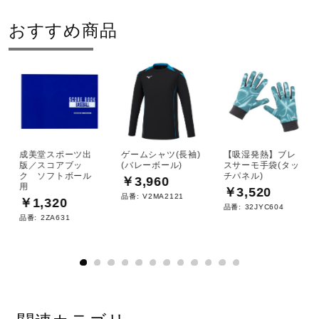
おすすめ商品
成美堂スポーツ出
ゲームシャツ(長袖)
【吸湿発熱】ブレ
版／スコアブッ
(バレーボール)
スサーモ手袋(タッ
ク ソフトボール
チパネル)
￥3,960
用
￥3,520
品番:
V2MA2121
￥1,320
品番:
32JYC604
品番:
2ZA631