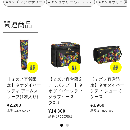
#メンズ アクセサリー
#アクセサリー ウィメンズ
#アクセサリー 夏
関連商品
直営
直営
直営
限定
限定
限定
【ミズノ直営限
【ミズノ直営限定
【ミズノ直営限
定】ネオダイバー
／ミズノプロ】ネ
定】ネオダイバー
シティ アームス
オダイバーシティ
シティ シューズ
リーブ(1枚入り)
グラブケース
ケース
(20L)
¥2,200
¥3,960
¥14,300
品番 12JYCX87
品番 1FJKCR02
品番 1FJCCR02