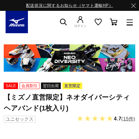
配送状況に関するお知らせ（ヤマト運輸HP）
ログイン
スニーカー
ライフスタイルウエア
SALE
会員割引
翌日出荷
直営限定
ランニング
【ミズノ直営限定】ネオダイバーシティ
ヘアバンド(1枚入り)
サッカー／フットサル
★★★★★
4.7
(15件)
ユニセックス
トレーニング