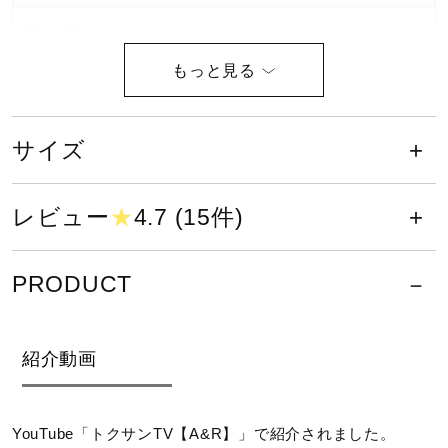
健康／エクササイズ
09：ブラック
素材
ジュニア／キッズ
ポリエステル、ポリウレタン
サイズ
メディカル
原産国
レビュー
★
4.7 (15件)
コラボ／ライセンス
タイ製
PRODUCT
発売シーズン
セール
2025年春夏
紹介動画
その他
YouTube「トクサンTV【A&R】」で紹介されました。