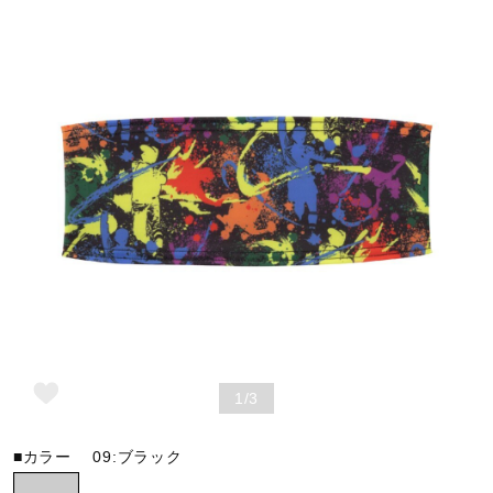
野球
ゴルフ
スイム
バレーボール
テニス／ソフトテニス
1/3
■カラー
09:ブラック
バドミントン