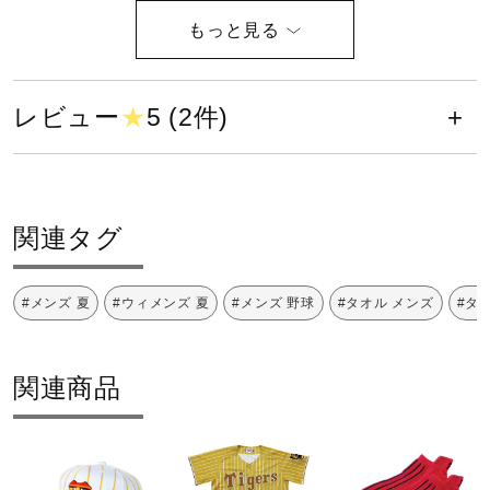
健康／エクササイズ
ジュニア／キッズ
レビュー
★
5 (2件)
メディカル
関連タグ
コラボ／ライセンス
#メンズ 夏
#ウィメンズ 夏
#メンズ 野球
#タオル メンズ
#タ
セール
関連商品
その他