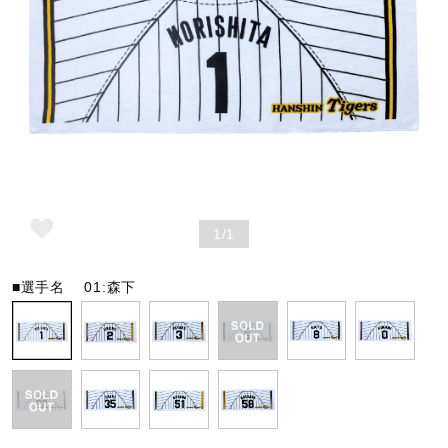
野球
ゴルフ
スイム
1/1
バレーボール
■選手名
01:森下
テニス／ソフトテニス
バドミントン