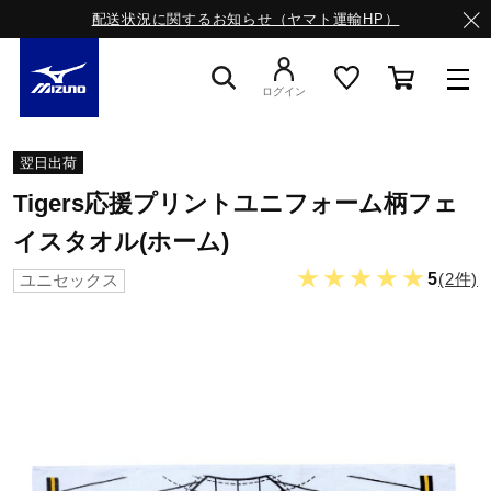
配送状況に関するお知らせ（ヤマト運輸HP）
ログイン
スニーカー
翌日出荷
Tigers応援プリントユニフォーム柄フェ
ライフスタイルウエア
イスタオル(ホーム)
★★★★★
5
(2件)
ユニセックス
ランニング
サッカー／フットサル
トレーニング