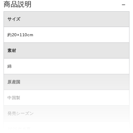
商品説明
ウォーキングシューズ
サイズ
ライフスタイルグッズ
約20×110cm
素材
インナー
綿
寝具／ミズノスリープ
原産国
アウトドア／レイン
中国製
発売シーズン
サポーター
2025年春夏