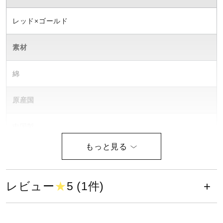
ウォーキングシューズ
レッド×ゴールド
素材
ライフスタイルグッズ
綿
インナー
原産国
寝具／ミズノスリープ
中国製
発売シーズン
アウトドア／レイン
2020年秋冬
レビュー
★
5 (1件)
サポーター