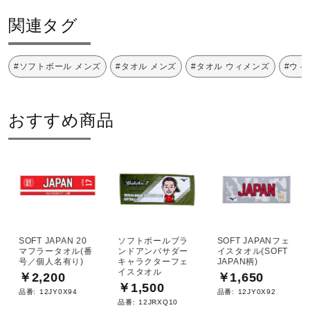
健康／エクササイズ
関連タグ
ジュニア／キッズ
#ソフトボール メンズ
#タオル メンズ
#タオル ウィメンズ
#ウィ
メディカル
おすすめ商品
コラボ／ライセンス
セール
SOFT JAPAN 20
ソフトボールブラ
SOFT JAPANフェ
マフラータオル(番
ンドアンバサダー
イスタオル(SOFT
号／個人名有り)
キャラクターフェ
JAPAN柄)
その他
イスタオル
￥2,200
￥1,650
￥1,500
品番:
12JY0X94
品番:
12JY0X92
品番:
12JRXQ10