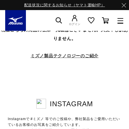
配送状況に関するお知らせ（ヤマト運輸HP）
ログイン
現在こちらの商品の在庫・掲載はございません。大変申し訳あ
りません。
スニーカー
ミズノ製品テクノロジーのご紹介
ライフスタイルウエア
ランニング
INSTAGRAM
サッカー／フットサル
Instagramで #ミズノ 等でのご投稿や、弊社製品をご愛用いただい
トレーニング
ているお客様のお写真をご紹介しています。