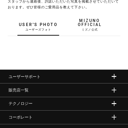
スタッフから連絡後、許諾いただいた写真を掲載させていただいて
おります。ぜひ皆様のご愛用品を教えて下さい。
野球
MIZUNO
USER'S PHOTO
OFFICIAL
ゴルフ
スイム
ユーザーサポート
バレーボール
販売店一覧
テニス／ソフトテニス
テクノロジー
コーポレート
バドミントン