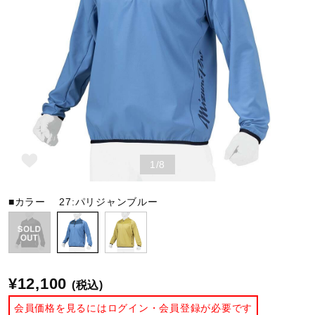
野球
ゴルフ
スイム
1/8
バレーボール
■カラー
27:パリジャンブルー
テニス／ソフトテニス
¥12,100
(税込)
バドミントン
会員価格を見るにはログイン・会員登録が必要です