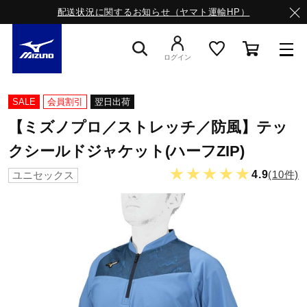
配送状況に関するお知らせ（ヤマト運輸HP）
ログイン
スニーカー
SALE
会員割引
翌日出荷
【ミズノプロ／ストレッチ／防風】テッ
ライフスタイルウエア
クシールドジャケット(ハーフZIP)
★★★★★
4.9
(10件)
ユニセックス
ランニング
サッカー／フットサル
トレーニング