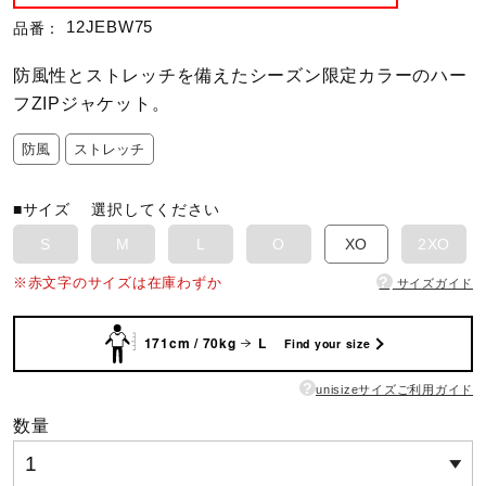
12JEBW75
品番：
陸上競技
防風性とストレッチを備えたシーズン限定カラーのハー
フZIPジャケット。
卓球
防風
ストレッチ
ソフトボール
■サイズ
選択してください
S
M
L
O
XO
2XO
?
※赤文字のサイズは在庫わずか
サイズガイド
柔道
171cm / 70kg
L
Find your size
ウィンタースポーツ
?
unisizeサイズご利用ガイド
数量
ワーキング