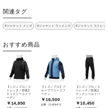
発売シーズン
関連タグ
2024年秋冬
#ジャケット メンズ
#ジャケット ウィメンズ
#ジャケット ストレッ
おすすめ商品
【ミズノプロ／ス
【ミズノプロ】プ
【ミズノプロ／ス
トレッチ／防風】
ルーフフリースフ
トレッチ／防風】
テックシールドフ
ーディ
テックシールドパ
ーディ
ンツ
￥16,500
￥14,850
￥10,450
品番:
12JEBK71