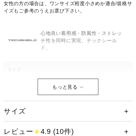
女性の方の場合は、ワンサイズ程度小さめか適合/規格サ
健康／エクササイズ
イズもご参考のうえお選び下さい。
ジュニア／キッズ
心地良い着用感・防風性・ストレッ
チ性を同時に実現。テックシール
ド。
メディカル
サイズ
コラボ／ライセンス
S、M、L、O、XO、2XO
セール
カラー
サイズ
その他
09：ブラック
27：パリジャンブルー
レビュー
★
4.9 (10件)
43：オリーブナイト