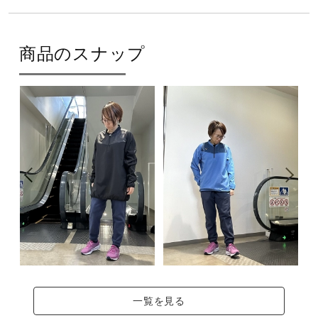
サポート
素材
商品のスナップ
直営店一覧
本体：ポリエステル90％、ポリウレタン10％
前身上部：ポリエステル100％
取扱店一覧
バインダー：ポリエステル93％、ポリウレタン7％
原産国
中国製
サステナビリティ
材料：この商品には、リサイクルポリエステル繊維が75％
以上使用されています。
一覧を見る