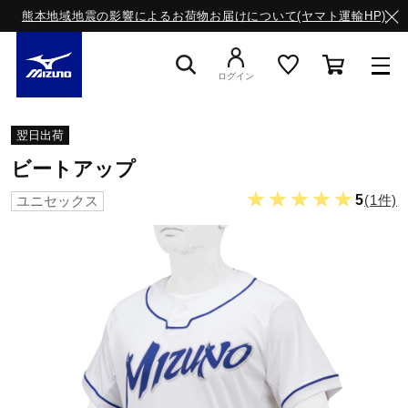
熊本地域地震の影響によるお荷物お届けについて(ヤマト運輸HP)
ログイン
スニーカー
翌日出荷
ビートアップ
ライフスタイルウエア
★★★★★
5
(1件)
ユニセックス
ランニング
サッカー／フットサル
トレーニング