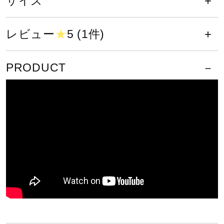
サイズ
サポート
S、M、L、O、XO、2XO
レビュー
★
5 (1件)
カラー
直営店一覧
01：ホワイト
PRODUCT
05：グレー
取扱店一覧
48：アイボリー
素材
本体：ポリエステル100％
バインダー：ナイロン93％、ポリウレタン7％
原産国
タイ製