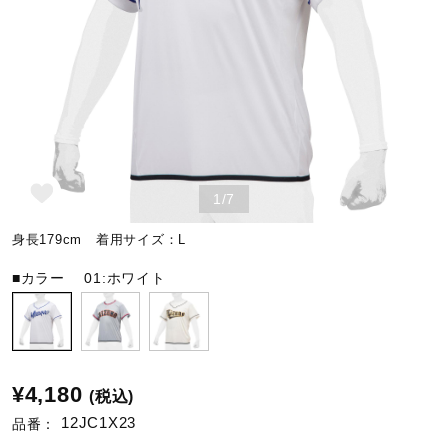
野球
ゴルフ
1/7
スイム
身長179cm 着用サイズ：L
バレーボール
■カラー
01:ホワイト
テニス／ソフトテニス
¥4,180
(税込)
バドミントン
12JC1X23
品番：