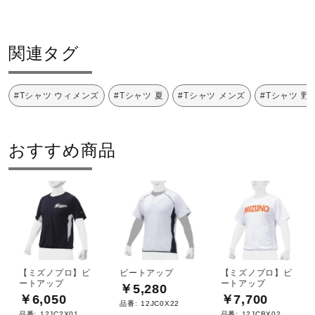
発売シーズン
関連タグ
2021年春夏
#Tシャツ ウィメンズ
#Tシャツ 夏
#Tシャツ メンズ
#Tシャツ 野
おすすめ商品
【ミズノプロ】ビ
ビートアップ
【ミズノプロ】ビ
ートアップ
ートアップ
￥5,280
￥6,050
￥7,700
品番:
12JC0X22
品番:
12JC2X01
品番:
12JCBX02