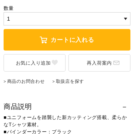
数量
ウォーキングシューズ
ライフスタイルグッズ
カートに入れる
インナー
再入荷案内
寝具／ミズノスリープ
商品のお問合わせ
取扱店を探す
アウトドア／レイン
商品説明
■ユニフォームを踏襲した新カッティング搭載、柔らか
サポーター
なTシャツ素材。
■バインダーカラー：ブラック