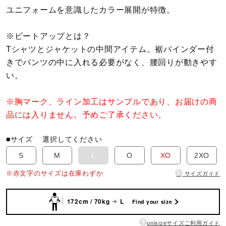
ユニフォームを意識したカラー展開が特徴。
陸上競技
※ビートアップとは？
Tシャツとジャケットの中間アイテム。裾バインダー付
卓球
きでパンツの中に入れる必要がなく、腰回りが動きやす
い。
ソフトボール
※胸マーク、ライン加工はサンプルであり、お届けの商
品には入りません。予めご了承ください。
柔道
■サイズ
選択してください
S
M
L
O
XO
2XO
ウィンタースポーツ
?
※赤文字のサイズは在庫わずか
サイズガイド
172cm / 70kg
L
Find your size
ワーキング
?
unisizeサイズご利用ガイド