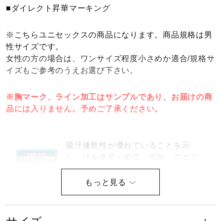
■ダイレクト昇華マーキング
健康／エクササイズ
※こちらユニセックスの商品になります。商品規格は男
性サイズです。
ジュニア／キッズ
女性の方の場合は、ワンサイズ程度小さめか適合/規格サ
イズもご参考のうえお選び下さい。
メディカル
※胸マーク、ライン加工はサンプルであり、お届けの商
品には入りません。予めご了承ください。
コラボ／ライセンス
吸汗速乾性が優れていることを示
セール
し、汗を素早く吸収、拡散、ウエア
内を快適な状態に保ちます。
その他
サイズ