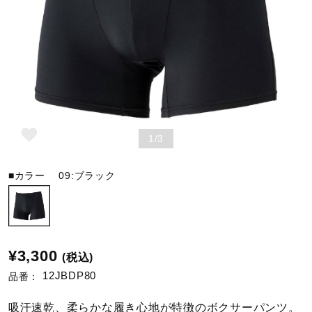
野球
ゴルフ
1/3
スイム
■カラー
09:ブラック
バレーボール
テニス／ソフトテニス
¥3,300
(税込)
12JBDP80
品番：
バドミントン
吸汗速乾、柔らかな履き心地が特徴のボクサーパンツ。