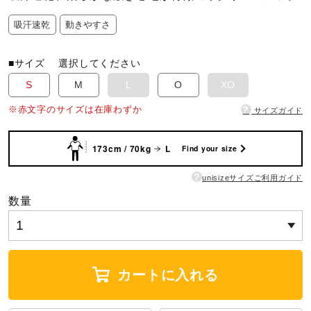
吸汗速乾
動きやすさ
陸上競技
■サイズ
選択してください
卓球
S
M
L
O
XO
?
※赤文字のサイズは在庫わずか
サイズガイド
ソフトボール
173cm / 70kg
L
Find your size
?
unisizeサイズご利用ガイド
柔道
数量
ウィンタースポーツ
カートに入れる
ワーキング