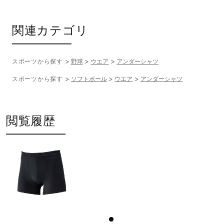
サイズ
関連カテゴリ
S、M、L、O、XO
スポーツから探す
野球
ウエア
アンダーシャツ
カラー
スポーツから探す
ソフトボール
ウエア
アンダーシャツ
09：ブラック
素材
閲覧履歴
本体：ポリエステル91％、ポリウレタン9％
ウエストゴム：ポリエステル90％、ポリウレタン10％
原産国
中国製