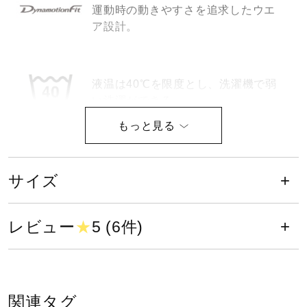
運動時の動きやすさを追求したウエ
健康／エクササイズ
ア設計。
ジュニア／キッズ
液温は40℃を限度とし、洗濯機で弱
い洗濯ができる
メディカル
コラボ／ライセンス
サイズ
塩素系及び酸素系漂白剤の使用禁止
セール
レビュー
★
5 (6件)
その他
タンブル乾燥禁止
関連タグ