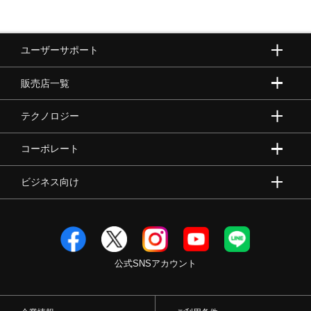
サステナビリティ
ユーザーサポート
工程：Water Preservation dyeという技法を採用すること
によって、通常の染色方法よりも30％以上の水の節約に配
販売店一覧
慮した素材を使用しています。
テクノロジー
発売シーズン
コーポレート
2026年春夏
ビジネス向け
公式SNSアカウント