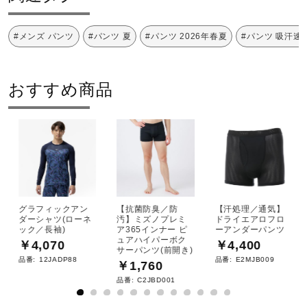
サポート
#メンズ パンツ
#パンツ 夏
#パンツ 2026年春夏
#パンツ 吸汗速
底面温度120℃を限度としてアイロ
直営店一覧
ン仕上げができる
おすすめ商品
取扱店一覧
ドライクリーニング禁止
グラフィックアン
【抗菌防臭／防
【汗処理／通気】
ダーシャツ(ローネ
汚】ミズノプレミ
ドライエアロフロ
ック／長袖)
ア365インナー ピ
ーアンダーパンツ
弱い操作によるウエットクリーニン
ュアハイパーボク
￥4,070
￥4,400
サーパンツ(前開き)
グができる
品番:
12JADP88
品番:
E2MJB009
￥1,760
品番:
C2JBD001