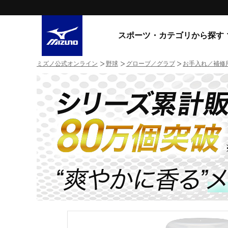
スポーツ・カテゴリから探す
ミズノ公式オンライン
野球
グローブ／グラブ
お手入れ／補修
スニーカー
スニーカ
ライフスタイルウエア
すべてのシリーズ
ランニング
WAVE PROPHECY
MORELIA LS
サッカー／フットサル
WAVE RIDER
トレーニング
MXR
ゴアテックス
野球
コラボレーション
その他シリーズ
ゴルフ
スイム
スニーカー商品をすべて見る
バレーボール