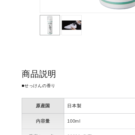
アウトドア／レイン
サポーター
健康／エクササイズ
ジュニア／キッズ
メディカル
コラボ／ライセンス
セール
商品説明
その他
■せっけんの香り
原産国
日本製
内容量
100ml