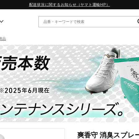
配送状況に関するお知らせ（ヤマト運輸HP）
用品
ー
WP13.2｜特集
MORELIA LS｜特集
W.PROPHECY1｜特集
WP MAGIC MITA｜特集
WP STRAP｜特集
スペシャルカラーパック｜特集
WP STRAP 2｜特集
マーガレット・ハウエル｜特集
KICKS & ECHO｜特集
爽香守 消臭スプレ