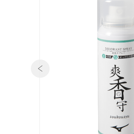
テニス／ソフトテニス
バドミントン
陸上競技
卓球
ソフトボール
柔道
ウィンタースポーツ
ワーキング
ウォーキングシューズ
ライフスタイルグッズ
インナー
寝具／ミズノスリープ