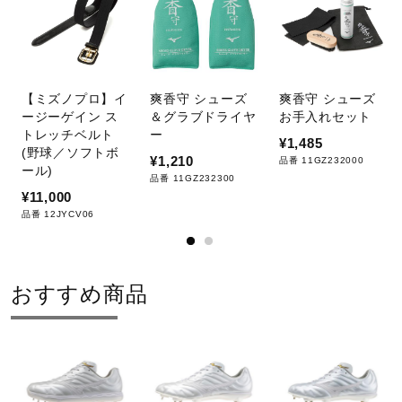
【ミズノプロ】イ
爽香守 シューズ
爽香守 シューズ
ージーゲイン ス
＆グラブドライヤ
お手入れセット
トレッチベルト
ー
¥1,485
(野球／ソフトボ
¥1,210
品番 11GZ232000
ール)
品番 11GZ232300
¥11,000
品番 12JYCV06
おすすめ商品