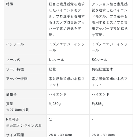
特徴
軽さと素足感覚を追求
クッション性と素足感
したハイエンドモデ
覚を追求したハイエン
ル。プロ選手も着用す
ドモデル。プロ選手も
るミズノプロ専用アッ
着用するミズノプロ専
パーで素足感覚を実
用アッパーで素足感覚
現。
を実現。
インソール
ミズノエナジーインソ
ミズノエナジーインソ
ール
ール
ソール名
ULソール
SCソール
ソール特徴
軽量
負担軽減追求
アッパー特徴
素足感覚追求の本格フ
素足感覚追求の本格フ
ィット
ィット
価格帯
ハイエンド
ハイエンド
質量
約280g
約335g
約
※27.0cm片足
P革可否
◯
×
×
※公式オンラインのみ
サイズ展開
25.0～30.0cm
25.0～30.0cm
2