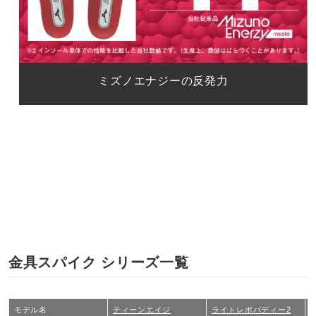
ミズノエナジーの反発力
インソールにミズノエナジーを搭載することで、 体重移
動時の力を効率よくプレーに変換し、 衝撃による足への
負担を低減。
※インソール単体での性能を比較した当社数値で
す。（生産上、数値はばらつくことがあります。）
金具スパイク シリーズ一覧
モデル名
ティーンエイジ
ライトレボバディー2