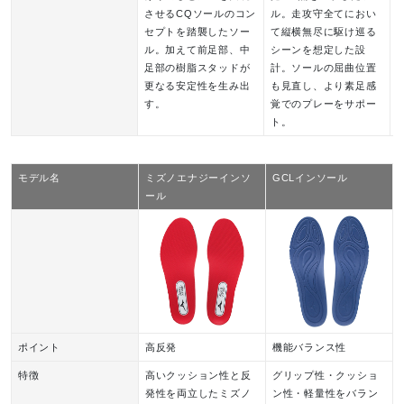
させるCQソールのコン
ル。走攻守全てにおい
セプトを踏襲したソー
て縦横無尽に駆け巡る
ル。加えて前足部、中
シーンを想定した設
足部の樹脂スタッドが
計。ソールの屈曲位置
更なる安定性を生み出
も見直し、より素足感
す。
覚でのプレーをサポー
ト。
モデル名
ミズノエナジーインソ
GCLインソール
ール
ポイント
高反発
機能バランス性
特徴
高いクッション性と反
グリップ性・クッショ
発性を両立したミズノ
ン性・軽量性をバラン