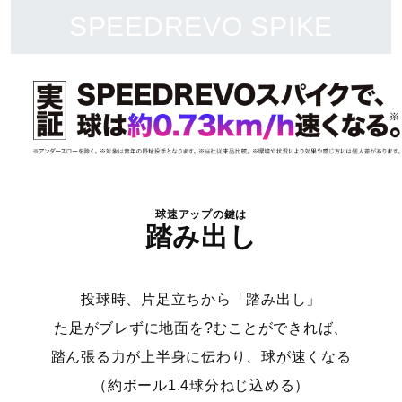
原産国
SPEEDREVO SPIKE
カンボジア製
質量
約335g（27.0cm片方）
インソール
球速アップの鍵は
踏み出し
ミズノエナジーインソール（取り外し可）
シューズ幅
投球時、片足立ちから「踏み出し」
た足がブレずに
地面を?むことができれば、
2E（ノーマル）相当の方向け
踏ん張る力が上半身に伝わり、
球が速くなる
■シューズサイズの計測方法はこちら
（約ボール1.4球分ねじ込める）