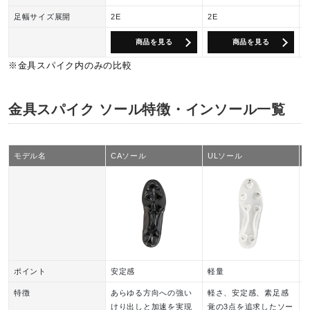
足幅サイズ展開
2E
2E
2
商品を見る
商品を見る
※金具スパイク内のみの比較
金具スパイク ソール特徴・インソール一覧
モデル名
CAソール
ULソール
ポイント
安定感
軽量
特徴
あらゆる方向への強い
軽さ、安定感、素足感
けり出しと加速を実現
覚の3点を追求したソー