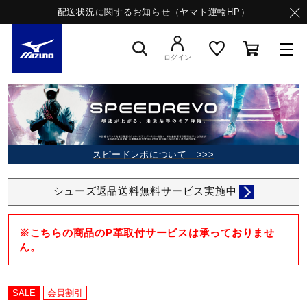
配送状況に関するお知らせ（ヤマト運輸HP）
ログイン
スニーカー
ライフスタイルウエア
スピードレボについて >>>
シューズ返品送料無料サービス実施中
ランニング
※こちらの商品のP革取付サービスは承っておりませ
ん。
サッカー／フットサル
SALE
会員割引
トレーニング