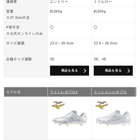
価格帯
エントリー
ミドルロー
質量
約265g
約260g
約
※27.0cm片足
P革可否
◯
◯
※公式オンラインのみ
サイズ展開
23.0～29.0cm
23.0～29.0cm
2
3
足幅サイズ展開
3E
3E、4E
商品を見る
商品を見る
モデル名
ライトレボプロ2
クッションレボプロ