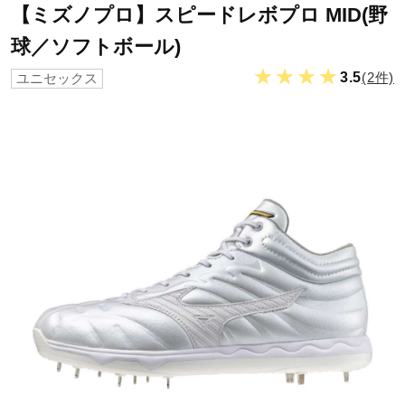
【ミズノプロ】スピードレボプロ MID(野
球／ソフトボール)
野球
★★★★
3.5
(2件)
ユニセックス
ゴルフ
スイム
バレーボール
テニス／ソフトテニス
バドミントン