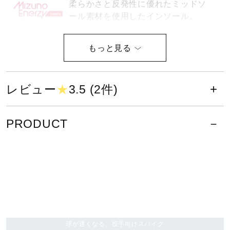
柔らかさと反発性に優れたミッドソ
サポート
ール素材を使用したインソール。
直営店一覧
サイズ
取扱店一覧
25.0～29.0、30.0cm
レビュー
★
3.5 (2件)
カラー
PRODUCT
01：ホワイト×ホワイト
素材
甲材：人工皮革
底材：合成底
球が速くなる、投手向けスパイク