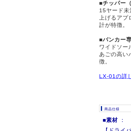
■チッパー（
15ヤード
上げるアプ
計が特徴。
■バンカー
ワイドソー
あごの高い
徴。
LX-01の
商品仕様
■素材
：
【ドライ