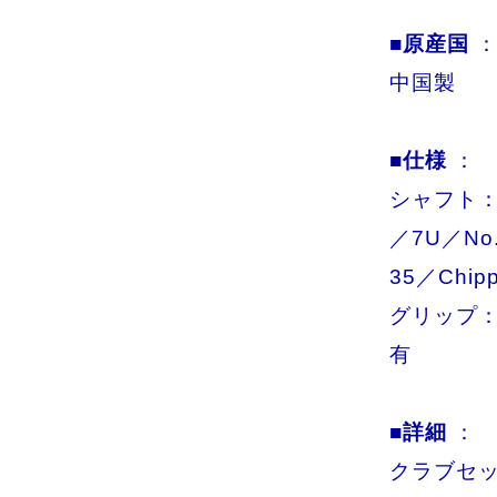
■原産国
中国製
■仕様
：
シャフト：L
／7U／No
35／Chip
グリップ：
有
■詳細
：
クラブセット1